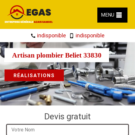
MENU
indisponible
indisponible
Artisan plombier Beliet 33830
RÉALISATIONS
Devis gratuit