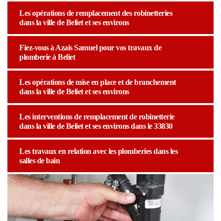
Les opérations de remplacement des robinetteries
dans la ville de Beliet et ses environs
Fiez-vous à Azais Samuel pour vos travaux de
plomberie à Beliet
Les opérations de mise en place et de branchement
dans la ville de Beliet et ses environs
Les interventions de remplacement de robinetterie
dans la ville de Beliet et ses environs dans le 33830
Les travaux en relation avec les plomberies dans les
salles de bain