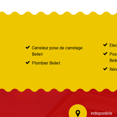
Elec
Carreleur pose de carrelage
Beliet
Pose
Beli
Plombier Beliet
Réno
indisponible