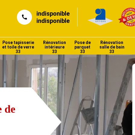
indisponible
indisponible
Pose tapisserie
Rénovation
Pose de
Rénovation
et toile de verre
intérieure
parquet
salle de bain
33
33
33
33
e de