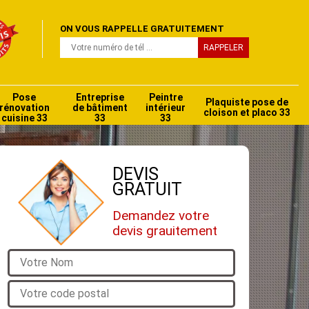
ON VOUS RAPPELLE GRATUITEMENT
Pose
Entreprise
Peintre
Plaquiste pose de
rénovation
de bâtiment
intérieur
cloison et placo 33
cuisine 33
33
33
DEVIS
GRATUIT
Demandez votre
devis grauitement