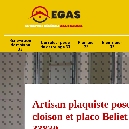
Rénovation
Carreleur pose
Plombier
Electricien
de maison
de carrelage 33
33
33
33
Artisan plaquiste pos
cloison et placo Beliet
33830