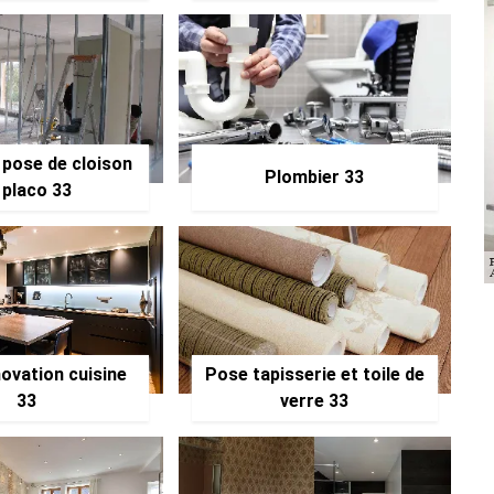
 pose de cloison
Plombier 33
 placo 33
ovation cuisine
Pose tapisserie et toile de
33
verre 33