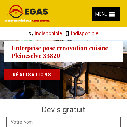
MENU
indisponible
indisponible
Entreprise pose rénovation cuisine
Pleineselve 33820
RÉALISATIONS
Devis gratuit