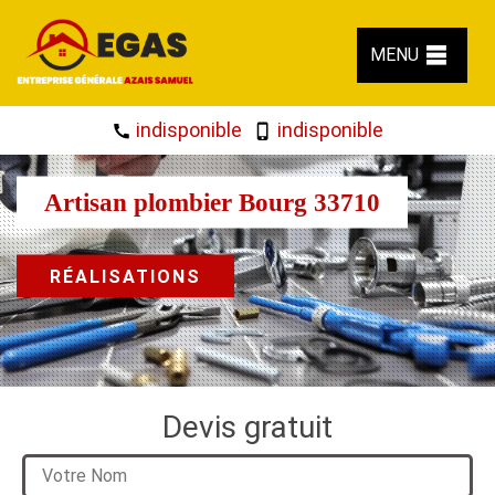
MENU
indisponible
indisponible
Artisan plombier Bourg 33710
RÉALISATIONS
Devis gratuit