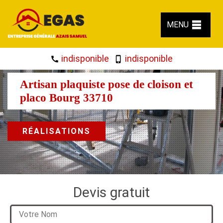
MENU
indisponible
indisponible
Artisan plaquiste pose de cloison et
placo Bourg 33710
RÉALISATIONS
Devis gratuit