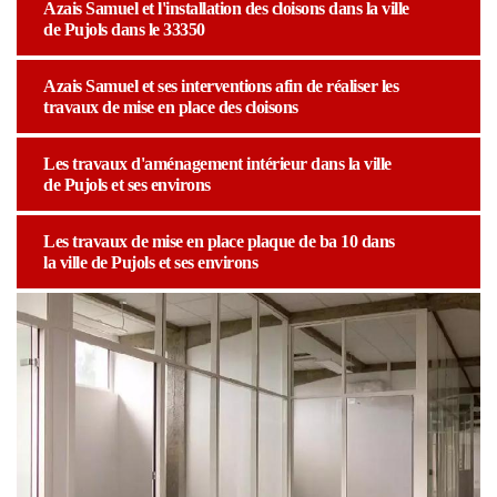
Azais Samuel et l'installation des cloisons dans la ville
de Pujols dans le 33350
Azais Samuel et ses interventions afin de réaliser les
travaux de mise en place des cloisons
Les travaux d'aménagement intérieur dans la ville
de Pujols et ses environs
Les travaux de mise en place plaque de ba 10 dans
la ville de Pujols et ses environs