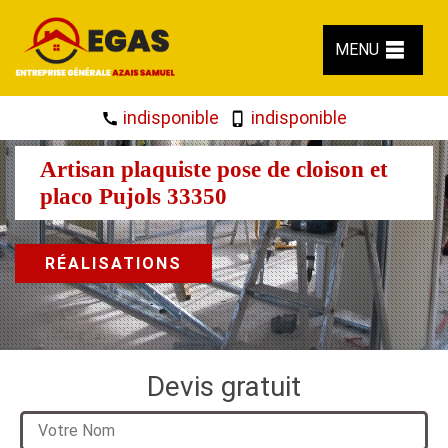
MENU
indisponible
indisponible
Artisan plaquiste pose de cloison et
placo Pujols 33350
RÉALISATIONS
Devis gratuit