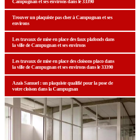
Campugnan et ses environs dans le 33390
Trouver un plaquiste pas cher à Campugnan et ses
environs
Les travaux de mise en place des faux plafonds dans
la ville de Campugnan et ses environs
Les travaux de mise en place des cloisons placo dans
la ville de Campugnan et ses environs dans le 33390
Azais Samuel : un plaquiste qualifié pour la pose de
votre cloison dans la Campugnan