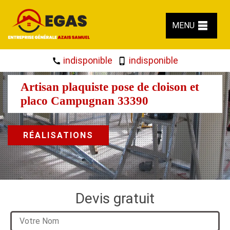
MENU
indisponible
indisponible
Artisan plaquiste pose de cloison et
placo Campugnan 33390
RÉALISATIONS
Devis gratuit