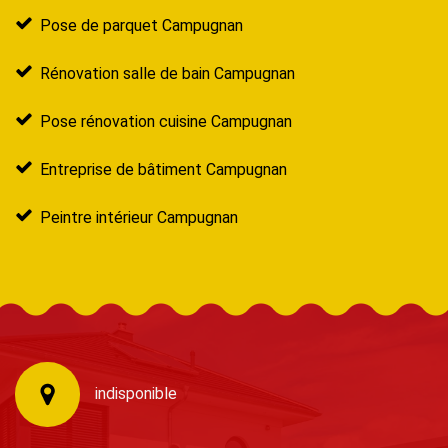
Pose de parquet Campugnan
Rénovation salle de bain Campugnan
Pose rénovation cuisine Campugnan
Entreprise de bâtiment Campugnan
Peintre intérieur Campugnan
indisponible