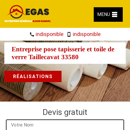
MENU
indisponible
indisponible
Entreprise pose tapisserie et toile de
verre Taillecavat 33580
RÉALISATIONS
Devis gratuit