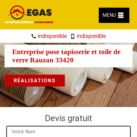
MENU
indisponible
indisponible
Entreprise pose tapisserie et toile de
verre Rauzan 33420
RÉALISATIONS
Devis gratuit