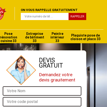
ON VOUS RAPPELLE GRATUITEMENT
Pose
Entreprise
Peintre
Plaquiste pose de
rénovation
de bâtiment
intérieur
cloison et placo 33
cuisine 33
33
33
DEVIS
GRATUIT
Demandez votre
devis grauitement