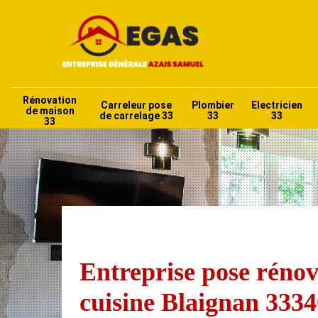
Rénovation
Carreleur pose
Plombier
Electricien
de maison
de carrelage 33
33
33
33
Entreprise pose rénov
cuisine Blaignan 3334