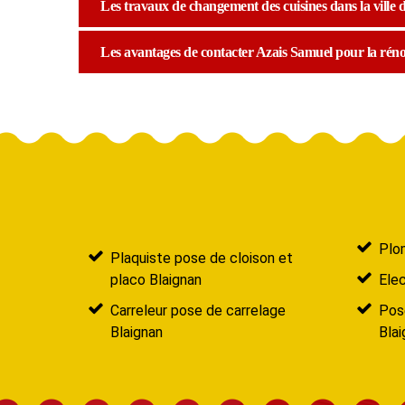
Les travaux de changement des cuisines dans la ville d
Les avantages de contacter Azais Samuel pour la réno
Plom
Plaquiste pose de cloison et
placo Blaignan
Elec
Carreleur pose de carrelage
Pose
Blaignan
Blai