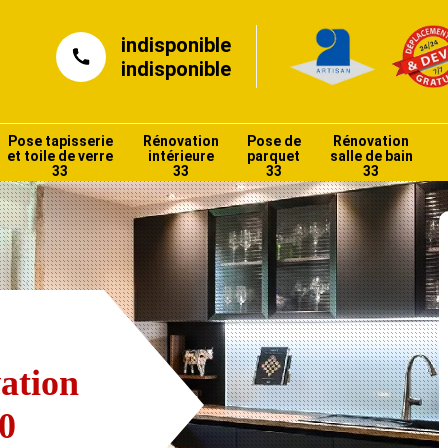
indisponible
indisponible
Pose tapisserie
Rénovation
Pose de
Rénovation
et toile de verre
intérieure
parquet
salle de bain
33
33
33
33
ation
0