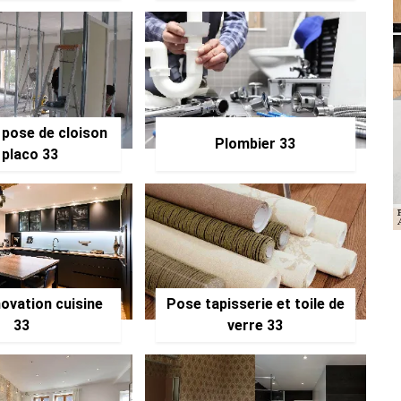
 pose de cloison
Plombier 33
 placo 33
ovation cuisine
Pose tapisserie et toile de
33
verre 33