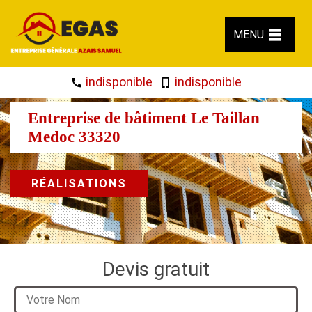
MENU
indisponible
indisponible
Entreprise de bâtiment Le Taillan
Medoc 33320
RÉALISATIONS
Devis gratuit