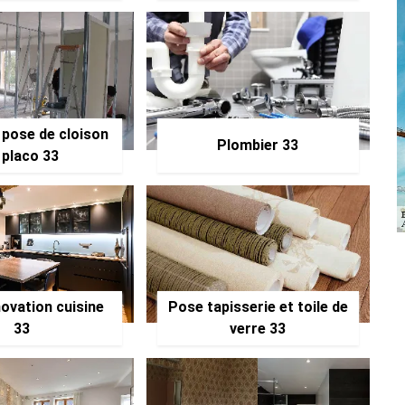
 pose de cloison
Plombier 33
 placo 33
ovation cuisine
Pose tapisserie et toile de
33
verre 33