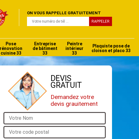
ON VOUS RAPPELLE GRATUITEMENT
Pose
Entreprise
Peintre
Plaquiste pose de
rénovation
de bâtiment
intérieur
cloison et placo 33
cuisine 33
33
33
DEVIS
GRATUIT
Demandez votre
devis grauitement