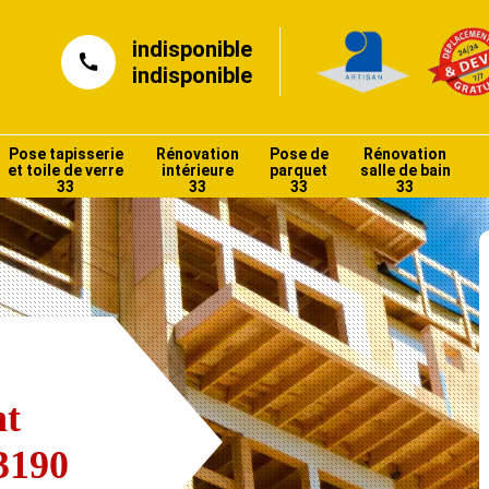
indisponible
indisponible
Pose tapisserie
Rénovation
Pose de
Rénovation
et toile de verre
intérieure
parquet
salle de bain
33
33
33
33
nt
3190