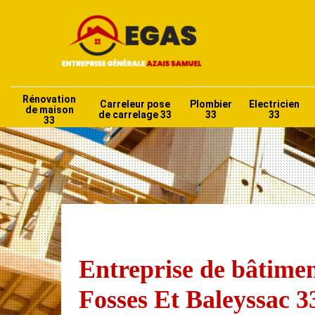
Rénovation
Carreleur pose
Plombier
Electricien
de maison
de carrelage 33
33
33
33
Entreprise de bâtime
Fosses Et Baleyssac 3