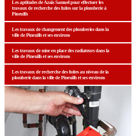
Les aptitudes de Azais Samuel pour effectuer les
travaux de recherche des fuites sur la plomberie à
Pineuilh
Les travaux de changement des plomberies dans la
ville de Pineuilh et ses environs
Les travaux de mise en place des radiateurs dans la
ville de Pineuilh et ses environs
Les travaux de recherche des fuites au niveau de la
plomberie dans la ville de Pineuilh et ses environs