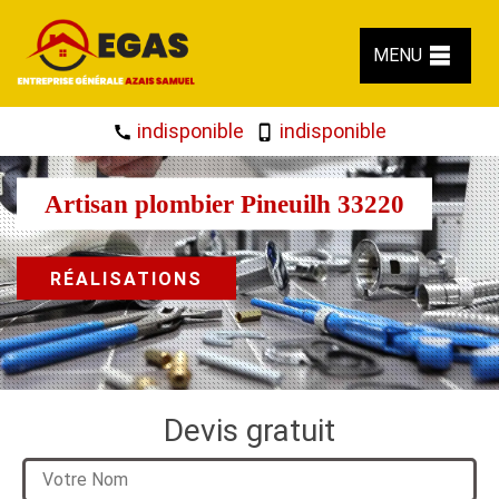
MENU
indisponible
indisponible
Artisan plombier Pineuilh 33220
RÉALISATIONS
Devis gratuit