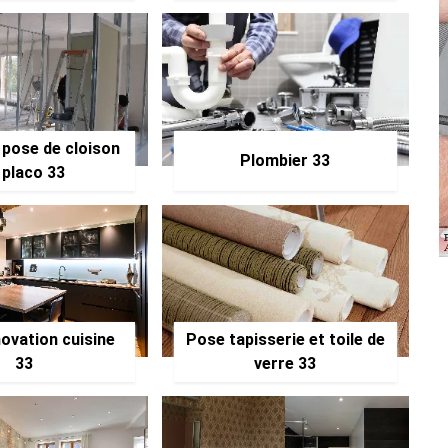
 pose de cloison
Plombier 33
 placo 33
ovation cuisine
Pose tapisserie et toile de
33
verre 33