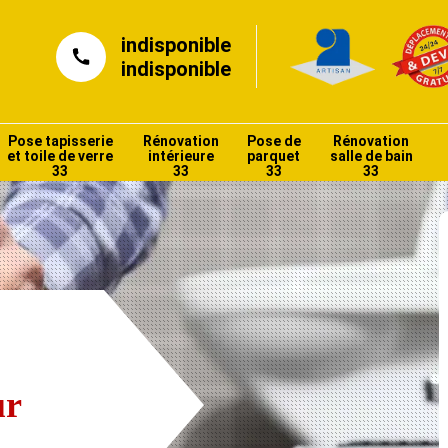
indisponible
indisponible
Pose tapisserie
Rénovation
Pose de
Rénovation
et toile de verre
intérieure
parquet
salle de bain
33
33
33
33
ur