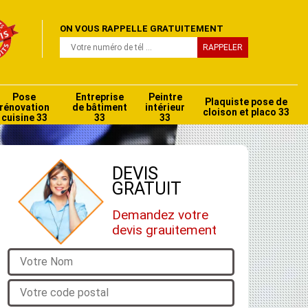
ON VOUS RAPPELLE GRATUITEMENT
Pose
Entreprise
Peintre
Plaquiste pose de
rénovation
de bâtiment
intérieur
cloison et placo 33
cuisine 33
33
33
DEVIS
GRATUIT
Demandez votre
devis grauitement