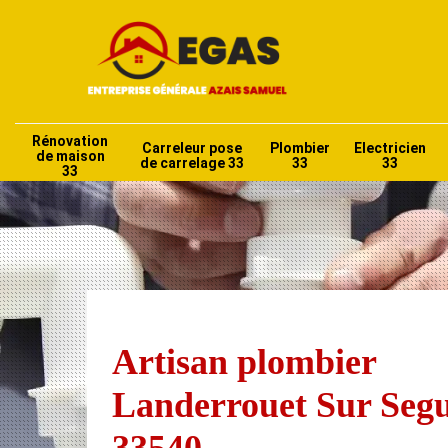
Rénovation
Carreleur pose
Plombier
Electricien
de maison
de carrelage 33
33
33
33
Artisan plombier
Landerrouet Sur Seg
33540