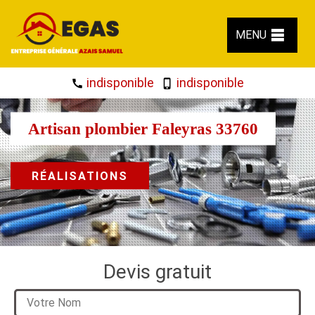
MENU
indisponible
indisponible
Artisan plombier Faleyras 33760
RÉALISATIONS
Devis gratuit