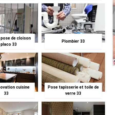
 pose de cloison
Plombier 33
 placo 33
ovation cuisine
Pose tapisserie et toile de
33
verre 33