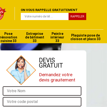
ON VOUS RAPPELLE GRATUITEMENT
Pose
Entreprise
Peintre
Plaquiste pose de
rénovation
de bâtiment
intérieur
cloison et placo 33
cuisine 33
33
33
DEVIS
GRATUIT
Demandez votre
devis grauitement