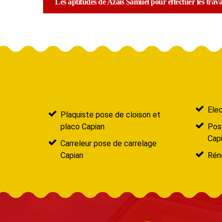
Les aptitudes de Azais Samuel pour effectuer les trav
Elec
Plaquiste pose de cloison et
placo Capian
Pose
Cap
Carreleur pose de carrelage
Capian
Réno