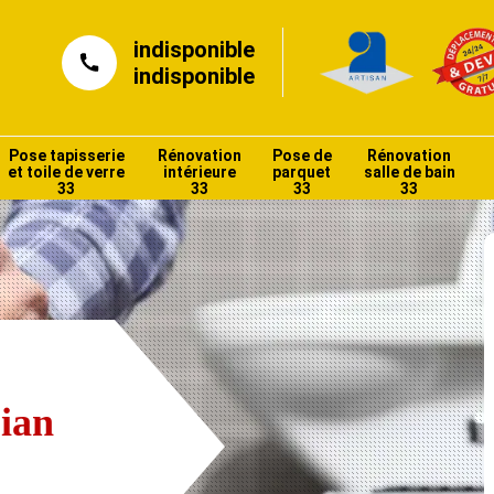
indisponible
indisponible
Pose tapisserie
Rénovation
Pose de
Rénovation
et toile de verre
intérieure
parquet
salle de bain
33
33
33
33
ian