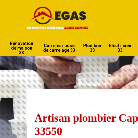
Rénovation
Carreleur pose
Plombier
Electricien
de maison
de carrelage 33
33
33
33
Artisan plombier Cap
33550