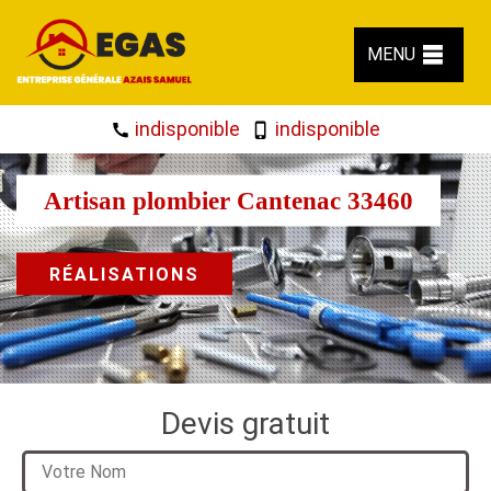
MENU
indisponible
indisponible
Artisan plombier Cantenac 33460
RÉALISATIONS
Devis gratuit