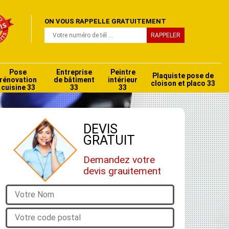
ON VOUS RAPPELLE GRATUITEMENT
Pose
Entreprise
Peintre
Plaquiste pose de
rénovation
de bâtiment
intérieur
cloison et placo 33
cuisine 33
33
33
DEVIS
GRATUIT
Demandez votre
devis grauitement