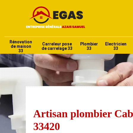
Rénovation
Carreleur pose
Plombier
Electricien
de maison
de carrelage 33
33
33
33
Artisan plombier Ca
33420