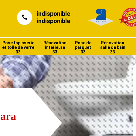
indisponible
indisponible
Pose tapisserie
Rénovation
Pose de
Rénovation
et toile de verre
intérieure
parquet
salle de bain
33
33
33
33
bara