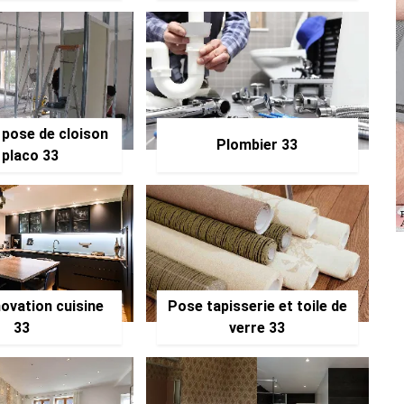
 pose de cloison
Plombier 33
 placo 33
ovation cuisine
Pose tapisserie et toile de
33
verre 33