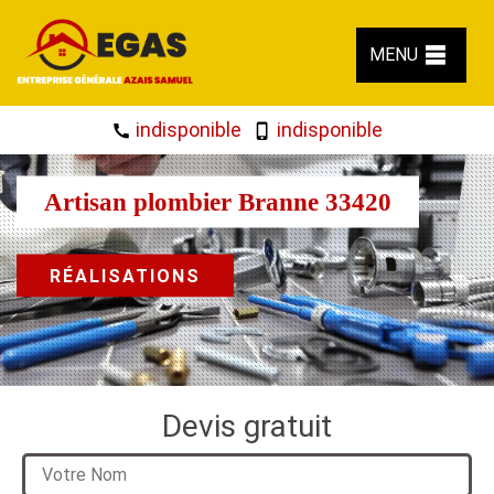
MENU
indisponible
indisponible
Artisan plombier Branne 33420
RÉALISATIONS
Devis gratuit