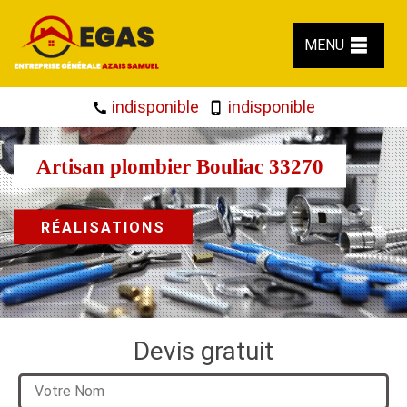
MENU
indisponible
indisponible
Artisan plombier Bouliac 33270
RÉALISATIONS
Devis gratuit