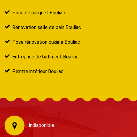
Pose de parquet Bouliac
Rénovation salle de bain Bouliac
Pose rénovation cuisine Bouliac
Entreprise de bâtiment Bouliac
Peintre intérieur Bouliac
indisponible