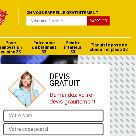
ON VOUS RAPPELLE GRATUITEMENT
Pose
Entreprise
Peintre
Plaquiste pose de
rénovation
de bâtiment
intérieur
cloison et placo 33
cuisine 33
33
33
DEVIS
GRATUIT
Demandez votre
devis grauitement