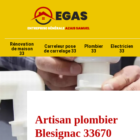
Rénovation
Carreleur pose
Plombier
Electricien
de maison
de carrelage 33
33
33
33
Artisan plombier
Blesignac 33670