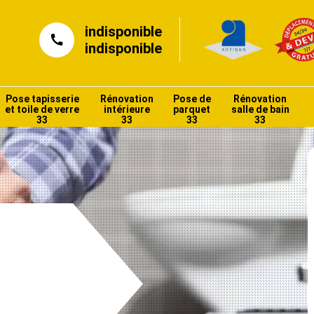
indisponible
indisponible
Pose tapisserie
Rénovation
Pose de
Rénovation
et toile de verre
intérieure
parquet
salle de bain
33
33
33
33