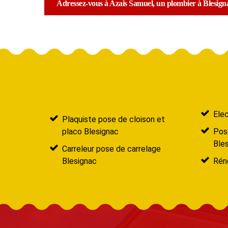
Adressez-vous à Azais Samuel, un plombier à Blesign
Elec
Plaquiste pose de cloison et
placo Blesignac
Pose
Ble
Carreleur pose de carrelage
Blesignac
Réno