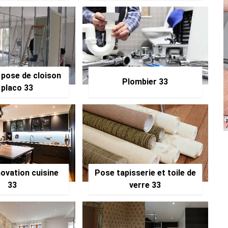
 pose de cloison
Plombier 33
 placo 33
ovation cuisine
Pose tapisserie et toile de
33
verre 33