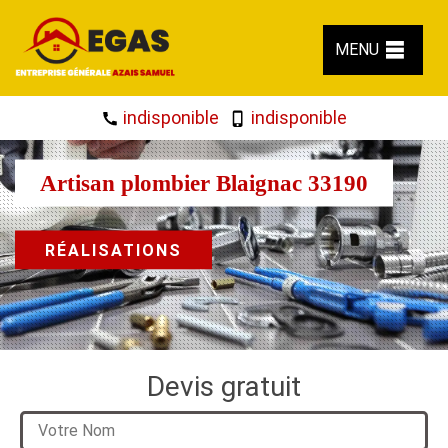
MENU
indisponible
indisponible
Artisan plombier Blaignac 33190
RÉALISATIONS
Devis gratuit