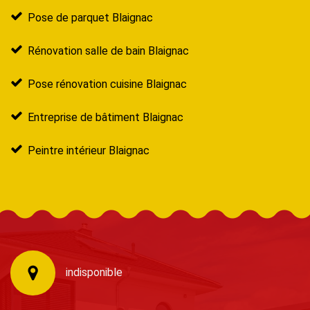
Pose de parquet Blaignac
Rénovation salle de bain Blaignac
Pose rénovation cuisine Blaignac
Entreprise de bâtiment Blaignac
Peintre intérieur Blaignac
indisponible