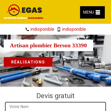
MENU
indisponible
indisponible
Artisan plombier Berson 33390
RÉALISATIONS
Devis gratuit