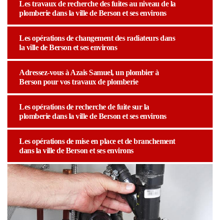
Les travaux de recherche des fuites au niveau de la
plomberie dans la ville de Berson et ses environs
Les opérations de changement des radiateurs dans
la ville de Berson et ses environs
Adressez-vous à Azais Samuel, un plombier à
Berson pour vos travaux de plomberie
Les opérations de recherche de fuite sur la
plomberie dans la ville de Berson et ses environs
Les opérations de mise en place et de branchement
dans la ville de Berson et ses environs