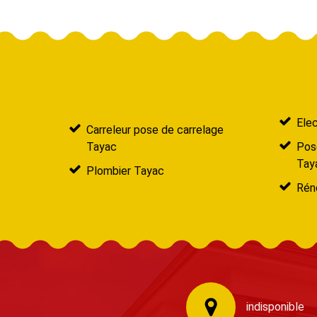
Elec
Carreleur pose de carrelage
Tayac
Pose
Tay
Plombier Tayac
Réno
indisponible