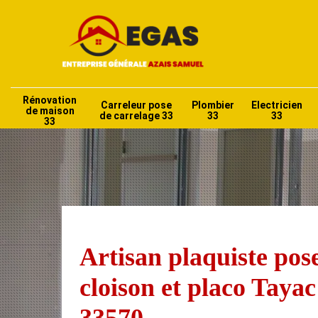
Rénovation
Carreleur pose
Plombier
Electricien
de maison
de carrelage 33
33
33
33
Artisan plaquiste pos
cloison et placo Tayac
33570