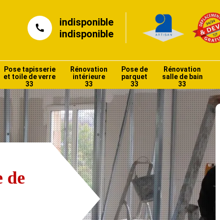
indisponible
indisponible
Pose tapisserie
Rénovation
Pose de
Rénovation
et toile de verre
intérieure
parquet
salle de bain
33
33
33
33
e de