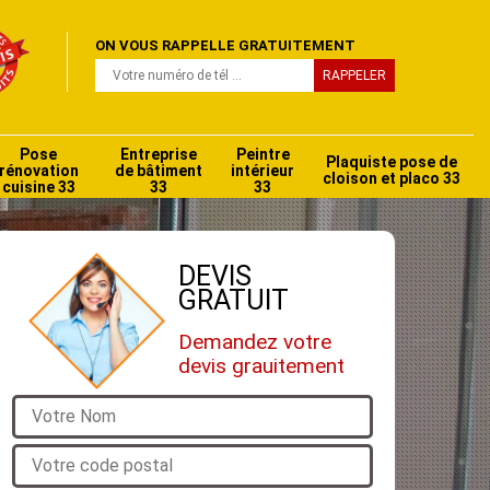
ON VOUS RAPPELLE GRATUITEMENT
Pose
Entreprise
Peintre
Plaquiste pose de
rénovation
de bâtiment
intérieur
cloison et placo 33
cuisine 33
33
33
DEVIS
GRATUIT
Demandez votre
devis grauitement