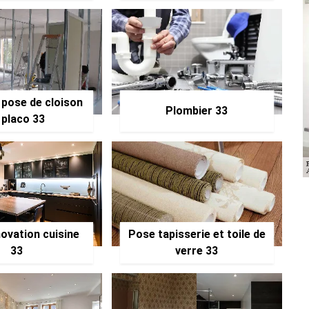
 pose de cloison
Plombier 33
 placo 33
ovation cuisine
Pose tapisserie et toile de
33
verre 33