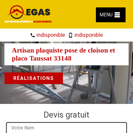
MENU
indisponible
indisponible
Artisan plaquiste pose de cloison et
placo Taussat 33148
RÉALISATIONS
Devis gratuit