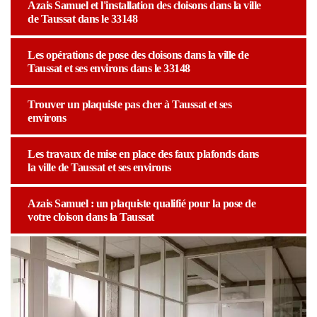
Azais Samuel et l'installation des cloisons dans la ville
de Taussat dans le 33148
Les opérations de pose des cloisons dans la ville de
Taussat et ses environs dans le 33148
Trouver un plaquiste pas cher à Taussat et ses
environs
Les travaux de mise en place des faux plafonds dans
la ville de Taussat et ses environs
Azais Samuel : un plaquiste qualifié pour la pose de
votre cloison dans la Taussat