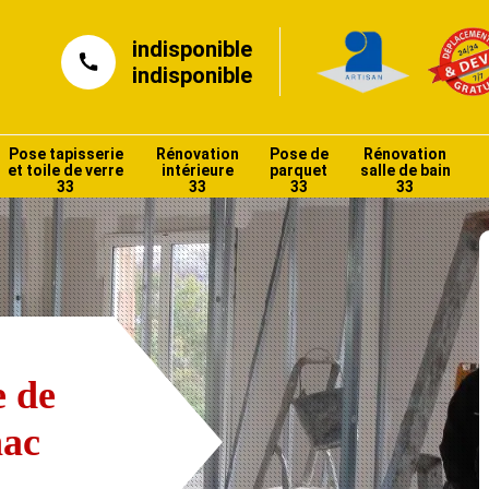
indisponible
indisponible
Pose tapisserie
Rénovation
Pose de
Rénovation
et toile de verre
intérieure
parquet
salle de bain
33
33
33
33
e de
nac