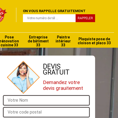
ON VOUS RAPPELLE GRATUITEMENT
Pose
Entreprise
Peintre
Plaquiste pose de
rénovation
de bâtiment
intérieur
cloison et placo 33
cuisine 33
33
33
DEVIS
GRATUIT
Demandez votre
devis grauitement