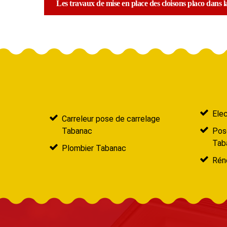
Les travaux de mise en place des cloisons placo dans l
Elec
Carreleur pose de carrelage
Tabanac
Pose
Tab
Plombier Tabanac
Réno