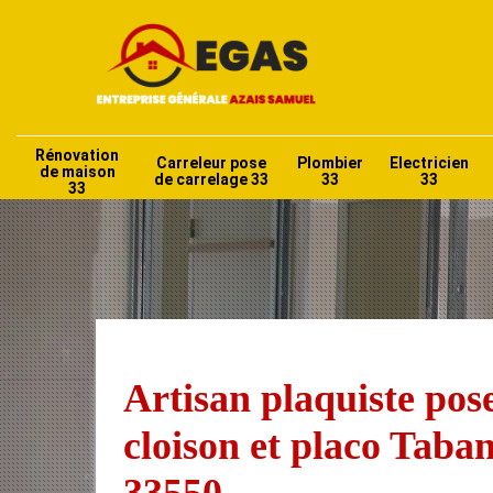
Rénovation
Carreleur pose
Plombier
Electricien
de maison
de carrelage 33
33
33
33
Artisan plaquiste pos
cloison et placo Taba
33550