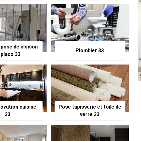
 pose de cloison
Plombier 33
 placo 33
ovation cuisine
Pose tapisserie et toile de
33
verre 33