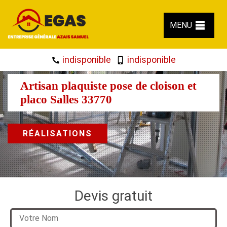
MENU
indisponible
indisponible
Artisan plaquiste pose de cloison et
placo Salles 33770
RÉALISATIONS
Devis gratuit