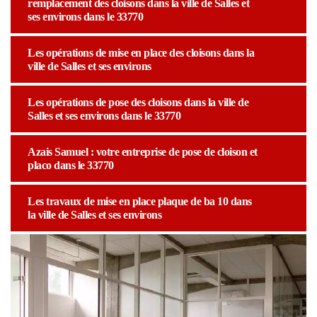
remplacement des cloisons dans la ville de Salles et
ses environs dans le 33770
Les opérations de mise en place des cloisons dans la
ville de Salles et ses environs
Les opérations de pose des cloisons dans la ville de
Salles et ses environs dans le 33770
Azais Samuel : votre entreprise de pose de cloison et
placo dans le 33770
Les travaux de mise en place plaque de ba 10 dans
la ville de Salles et ses environs