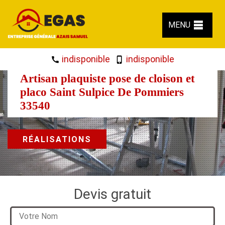
MENU
indisponible
indisponible
Artisan plaquiste pose de cloison et
placo Saint Sulpice De Pommiers
33540
RÉALISATIONS
Devis gratuit