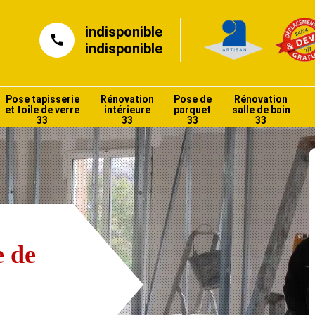
indisponible
indisponible
Pose tapisserie
Rénovation
Pose de
Rénovation
et toile de verre
intérieure
parquet
salle de bain
33
33
33
33
e de