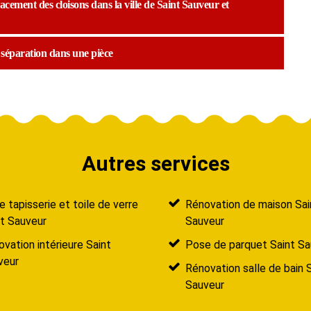
cement des cloisons dans la ville de Saint Sauveur et
a séparation dans une pièce
Autres services
 tapisserie et toile de verre
Rénovation de maison Sai
nt Sauveur
Sauveur
vation intérieure Saint
Pose de parquet Saint Sa
veur
Rénovation salle de bain 
Sauveur