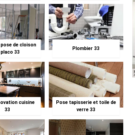
 pose de cloison
Plombier 33
 placo 33
ovation cuisine
Pose tapisserie et toile de
33
verre 33