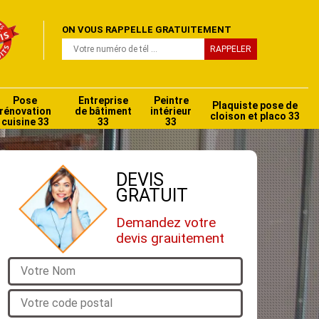
ON VOUS RAPPELLE GRATUITEMENT
Pose
Entreprise
Peintre
Plaquiste pose de
rénovation
de bâtiment
intérieur
cloison et placo 33
cuisine 33
33
33
DEVIS
GRATUIT
Demandez votre
devis grauitement