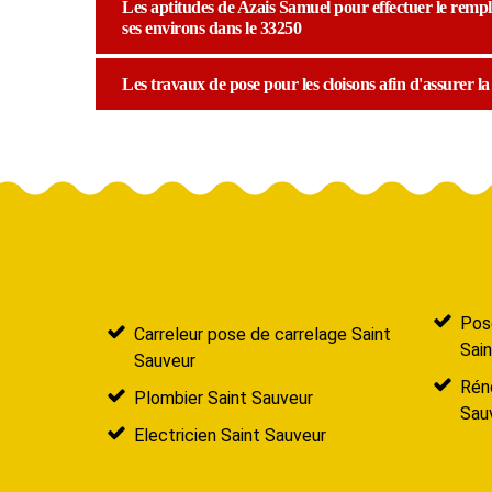
Les aptitudes de Azais Samuel pour effectuer le rempla
ses environs dans le 33250
Les travaux de pose pour les cloisons afin d'assurer l
Pose
Carreleur pose de carrelage Saint
Sai
Sauveur
Réno
Plombier Saint Sauveur
Sau
Electricien Saint Sauveur