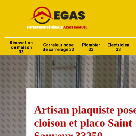
Rénovation
Carreleur pose
Plombier
Electricien
de maison
de carrelage 33
33
33
33
Artisan plaquiste pos
cloison et placo Saint
Sauveur 33250