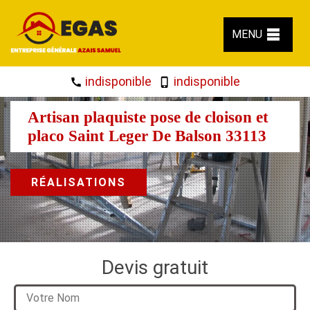
MENU
indisponible
indisponible
Artisan plaquiste pose de cloison et
placo Saint Leger De Balson 33113
RÉALISATIONS
Devis gratuit