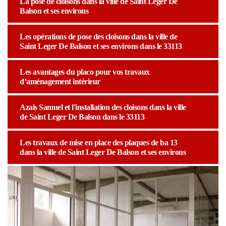
La pose de cloisons dans la ville de Saint Leger De
Balson et ses environs
Les opérations de pose des cloisons dans la ville de
Saint Leger De Balson et ses environs dans le 33113
Les avantages du placo pour vos travaux
d’aménagement intérieur
Azais Samuel et l'installation des cloisons dans la ville
de Saint Leger De Balson dans le 33113
Les travaux de mise en place des plaques de ba 13
dans la ville de Saint Leger De Balson et ses environs