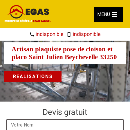
MENU
indisponible
indisponible
Artisan plaquiste pose de cloison et
placo Saint Julien Beychevelle 33250
RÉALISATIONS
Devis gratuit