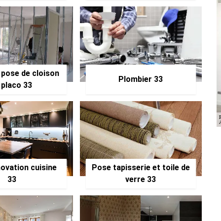
 pose de cloison
Plombier 33
 placo 33
ovation cuisine
Pose tapisserie et toile de
33
verre 33