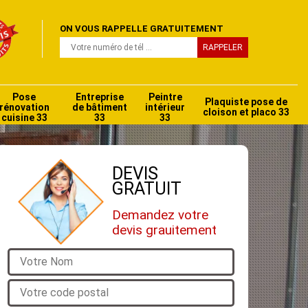
ON VOUS RAPPELLE GRATUITEMENT
Pose
Entreprise
Peintre
Plaquiste pose de
rénovation
de bâtiment
intérieur
cloison et placo 33
cuisine 33
33
33
DEVIS
GRATUIT
Demandez votre
devis grauitement