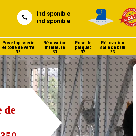
indisponible
indisponible
Pose tapisserie
Rénovation
Pose de
Rénovation
et toile de verre
intérieure
parquet
salle de bain
33
33
33
33
e de
3350