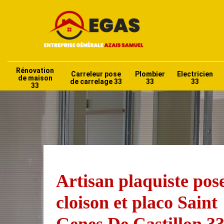
Rénovation
Carreleur pose
Plombier
Electricien
de maison
de carrelage 33
33
33
33
Artisan plaquiste pos
cloison et placo Saint
Genes De Castillon 3