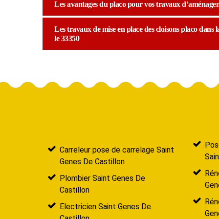
Les avantages du placo pour vos travaux d’aménagem
Les travaux de mise en place des cloisons placo dans la
le 33350
Pose
Carreleur pose de carrelage Saint
Sain
Genes De Castillon
Réno
Plombier Saint Genes De
Gen
Castillon
Rén
Electricien Saint Genes De
Gen
Castillon