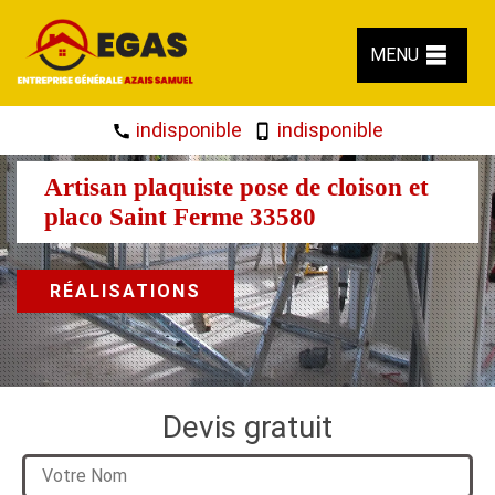
MENU
indisponible
indisponible
Artisan plaquiste pose de cloison et
placo Saint Ferme 33580
RÉALISATIONS
Devis gratuit