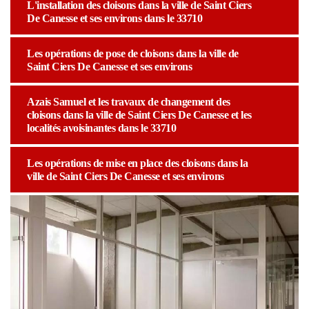
L'installation des cloisons dans la ville de Saint Ciers
De Canesse et ses environs dans le 33710
Les opérations de pose de cloisons dans la ville de
Saint Ciers De Canesse et ses environs
Azais Samuel et les travaux de changement des
cloisons dans la ville de Saint Ciers De Canesse et les
localités avoisinantes dans le 33710
Les opérations de mise en place des cloisons dans la
ville de Saint Ciers De Canesse et ses environs