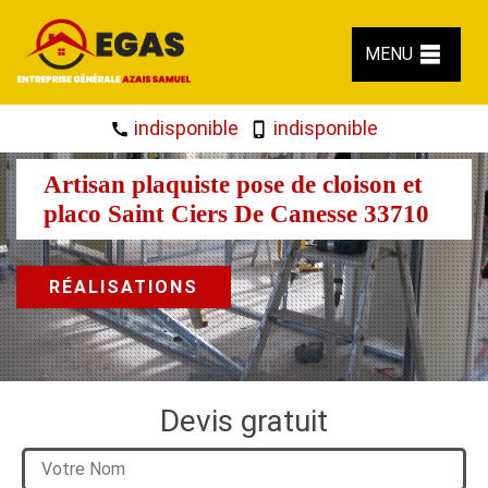
MENU
indisponible
indisponible
Artisan plaquiste pose de cloison et
placo Saint Ciers De Canesse 33710
RÉALISATIONS
Devis gratuit