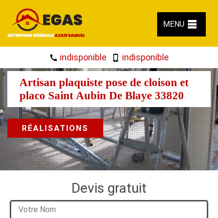
MENU
indisponible
indisponible
Artisan plaquiste pose de cloison et
placo Saint Aubin De Blaye 33820
RÉALISATIONS
Devis gratuit