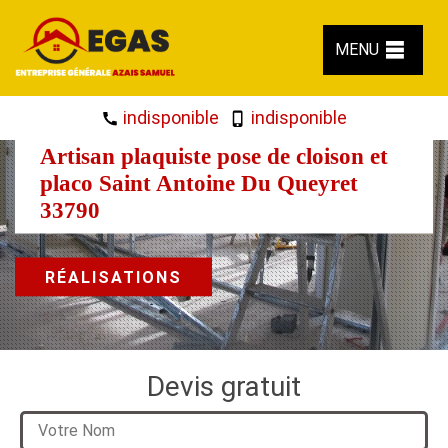
MENU
indisponible
indisponible
Artisan plaquiste pose de cloison et
placo Saint Antoine Du Queyret
33790
RÉALISATIONS
Devis gratuit