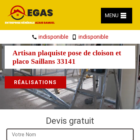
MENU
indisponible
indisponible
Artisan plaquiste pose de cloison et
placo Saillans 33141
RÉALISATIONS
Devis gratuit