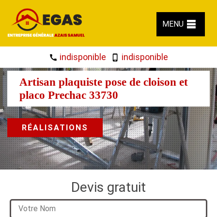
MENU
indisponible
indisponible
Artisan plaquiste pose de cloison et
placo Prechac 33730
RÉALISATIONS
Devis gratuit