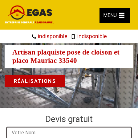
MENU
indisponible
indisponible
Artisan plaquiste pose de cloison et
placo Mauriac 33540
RÉALISATIONS
Devis gratuit