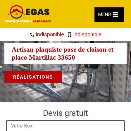
MENU
indisponible
indisponible
Artisan plaquiste pose de cloison et
placo Martillac 33650
RÉALISATIONS
Devis gratuit