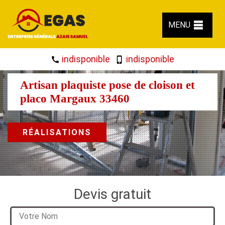
MENU
indisponible
indisponible
Artisan plaquiste pose de cloison et
placo Margaux 33460
RÉALISATIONS
Devis gratuit