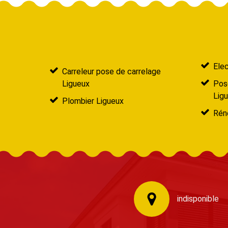
Elec
Carreleur pose de carrelage
Ligueux
Pose
Lig
Plombier Ligueux
Réno
indisponible