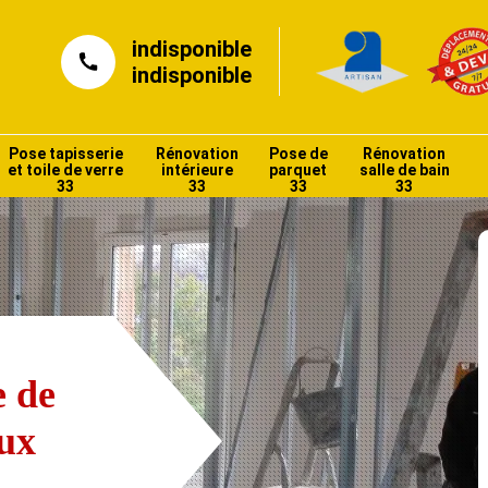
indisponible
indisponible
Pose tapisserie
Rénovation
Pose de
Rénovation
et toile de verre
intérieure
parquet
salle de bain
33
33
33
33
e de
eux