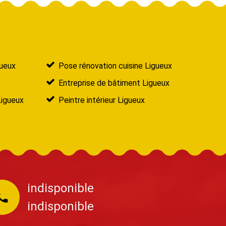
gueux
Pose rénovation cuisine Ligueux
Entreprise de bâtiment Ligueux
Ligueux
Peintre intérieur Ligueux
indisponible
indisponible