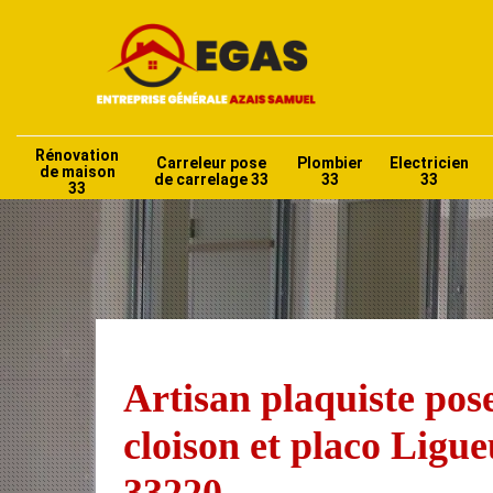
Rénovation
Carreleur pose
Plombier
Electricien
de maison
de carrelage 33
33
33
33
Artisan plaquiste pos
cloison et placo Ligu
33220