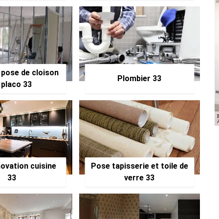
 pose de cloison
Plombier 33
 placo 33
ovation cuisine
Pose tapisserie et toile de
33
verre 33