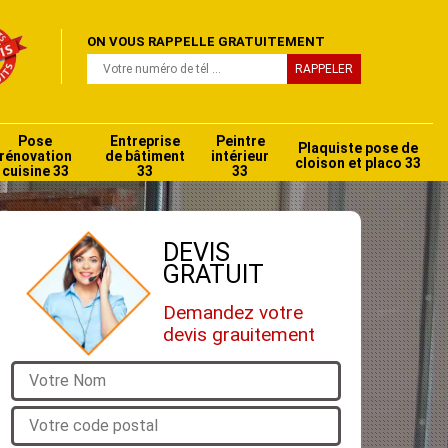
ON VOUS RAPPELLE GRATUITEMENT
Pose
Entreprise
Peintre
Plaquiste pose de
rénovation
de bâtiment
intérieur
cloison et placo 33
cuisine 33
33
33
DEVIS
GRATUIT
Demandez votre
devis grauitement