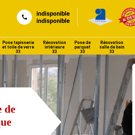
indisponible
indisponible
Pose tapisserie
Rénovation
Pose de
Rénovation
et toile de verre
intérieure
parquet
salle de bain
33
33
33
33
e de
que