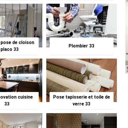
 pose de cloison
Plombier 33
 placo 33
ovation cuisine
Pose tapisserie et toile de
33
verre 33