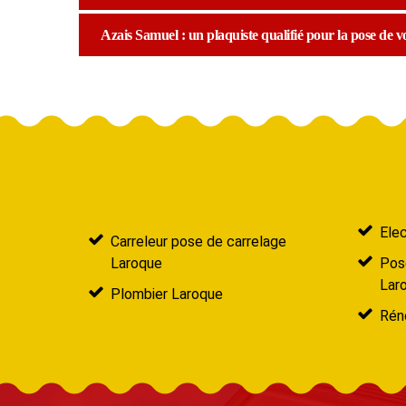
Azais Samuel : un plaquiste qualifié pour la pose de v
Elec
Carreleur pose de carrelage
Laroque
Pose
Lar
Plombier Laroque
Réno