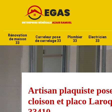
Rénovation
Carreleur pose
Plombier
Electricien
de maison
de carrelage 33
33
33
33
Artisan plaquiste pos
cloison et placo Laro
33410