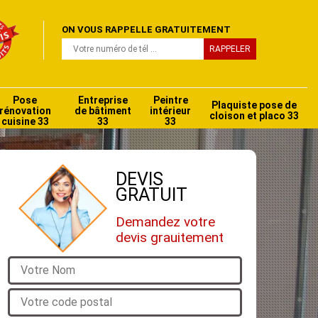
ON VOUS RAPPELLE GRATUITEMENT
Pose
Entreprise
Peintre
Plaquiste pose de
rénovation
de bâtiment
intérieur
cloison et placo 33
cuisine 33
33
33
DEVIS
GRATUIT
Demandez votre
devis grauitement