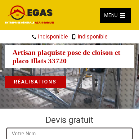
MENU
indisponible
indisponible
Artisan plaquiste pose de cloison et
placo Illats 33720
RÉALISATIONS
Devis gratuit