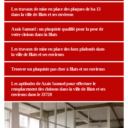
Les travaux de mise en place des plaques de ba 13
dans la ville de Illats et ses environs
Azais Samuel : un plaquiste qualifié pour la pose de
votre cloison dans la Illats
Les travaux de mise en place des faux plafonds dans
la ville de Illats et ses environs
Trouver un plaquiste pas cher à Illats et ses environs
Les aptitudes de Azais Samuel pour effectuer le
remplacement des cloisons dans la ville de Illats et ses
environs dans le 33720