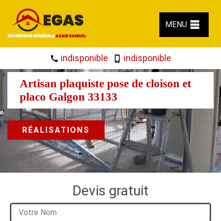
MENU
indisponible
indisponible
Artisan plaquiste pose de cloison et
placo Galgon 33133
RÉALISATIONS
Devis gratuit