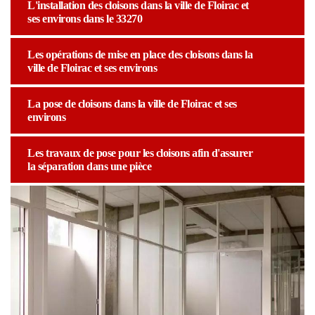
L'installation des cloisons dans la ville de Floirac et
ses environs dans le 33270
Les opérations de mise en place des cloisons dans la
ville de Floirac et ses environs
La pose de cloisons dans la ville de Floirac et ses
environs
Les travaux de pose pour les cloisons afin d'assurer
la séparation dans une pièce