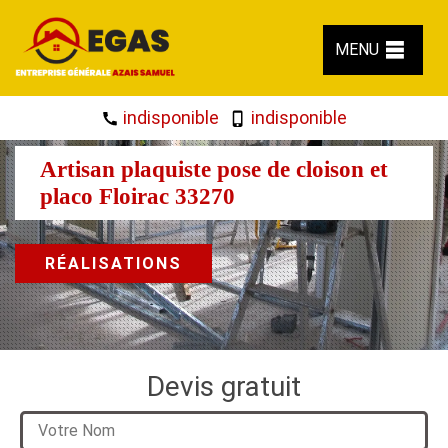
MENU
indisponible
indisponible
Artisan plaquiste pose de cloison et
placo Floirac 33270
RÉALISATIONS
Devis gratuit