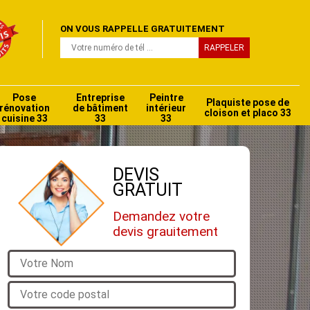
ON VOUS RAPPELLE GRATUITEMENT
Pose
Entreprise
Peintre
Plaquiste pose de
rénovation
de bâtiment
intérieur
cloison et placo 33
cuisine 33
33
33
DEVIS
GRATUIT
Demandez votre
devis grauitement