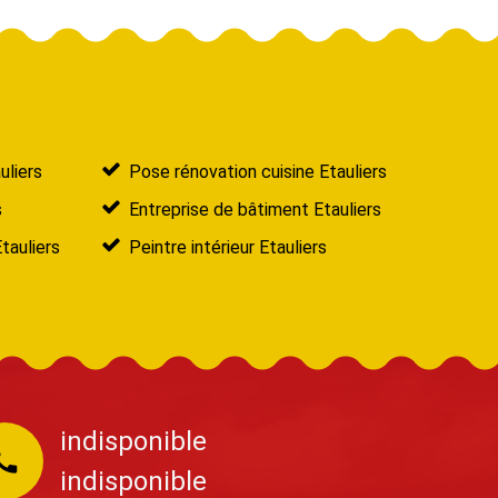
uliers
Pose rénovation cuisine Etauliers
s
Entreprise de bâtiment Etauliers
tauliers
Peintre intérieur Etauliers
indisponible
indisponible