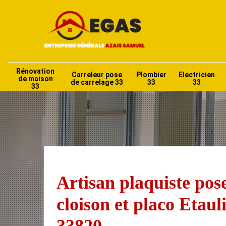
Rénovation
Carreleur pose
Plombier
Electricien
de maison
de carrelage 33
33
33
33
Artisan plaquiste pos
cloison et placo Etaul
33820