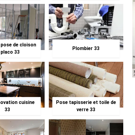
 pose de cloison
Plombier 33
 placo 33
ovation cuisine
Pose tapisserie et toile de
33
verre 33