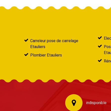
Elec
Carreleur pose de carrelage
Etauliers
Pose
Etau
Plombier Etauliers
Réno
indisponible