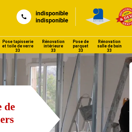
indisponible
indisponible
Pose tapisserie
Rénovation
Pose de
Rénovation
et toile de verre
intérieure
parquet
salle de bain
33
33
33
33
e de
iers