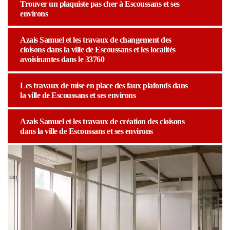
Trouver un plaquiste pas cher à Escoussans et ses
environs
Azais Samuel et les travaux de changement des
cloisons dans la ville de Escoussans et les localités
avoisinantes dans le 33760
Les travaux de mise en place des faux plafonds dans
la ville de Escoussans et ses environs
Azais Samuel et les travaux de création des cloisons
dans la ville de Escoussans et ses environs