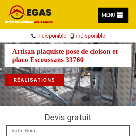
MENU
indisponible
indisponible
Artisan plaquiste pose de cloison et
placo Escoussans 33760
RÉALISATIONS
Devis gratuit