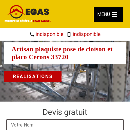
MENU
indisponible
indisponible
Artisan plaquiste pose de cloison et
placo Cerons 33720
RÉALISATIONS
Devis gratuit