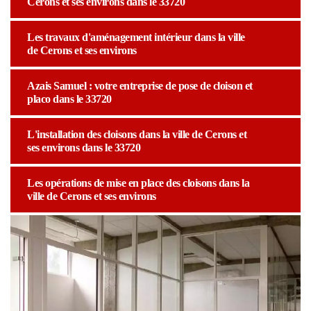
Cerons et ses environs dans le 33720
Les travaux d'aménagement intérieur dans la ville
de Cerons et ses environs
Azais Samuel : votre entreprise de pose de cloison et
placo dans le 33720
L'installation des cloisons dans la ville de Cerons et
ses environs dans le 33720
Les opérations de mise en place des cloisons dans la
ville de Cerons et ses environs